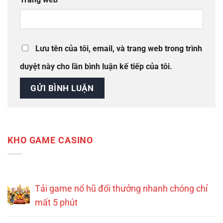
Lưu tên của tôi, email, và trang web trong trình
duyệt này cho lần bình luận kế tiếp của tôi.
KHO GAME CASINO
Tải game nổ hũ đổi thưởng nhanh chóng chỉ
mất 5 phút