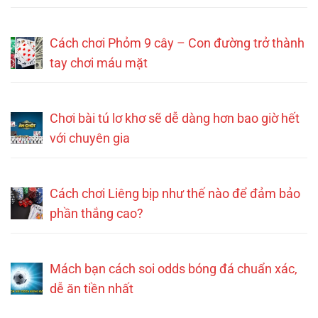
Cách chơi Phỏm 9 cây – Con đường trở thành
tay chơi máu mặt
Chơi bài tú lơ khơ sẽ dễ dàng hơn bao giờ hết
với chuyên gia
Cách chơi Liêng bịp như thế nào để đảm bảo
phần thắng cao?
Mách bạn cách soi odds bóng đá chuẩn xác,
dễ ăn tiền nhất