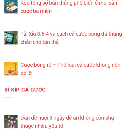
Kèo tổng số bàn thắng phổ biến ở mọi sàn
cược ba miền
Tài Xỉu 3.5-4 và cách cá cược bóng đá thắng
chắc cho tân thủ
Cược bóng rổ – Thể loại cá cược không nên
bỏ lỡ
BÍ KÍP CÁ CƯỢC
Dàn đề nuôi 3 ngày dễ ăn không còn phụ
thuộc nhiều yếu tố