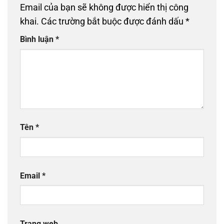
Email của bạn sẽ không được hiển thị công
khai.
Các trường bắt buộc được đánh dấu
*
Bình luận
*
Tên
*
Email
*
Trang web