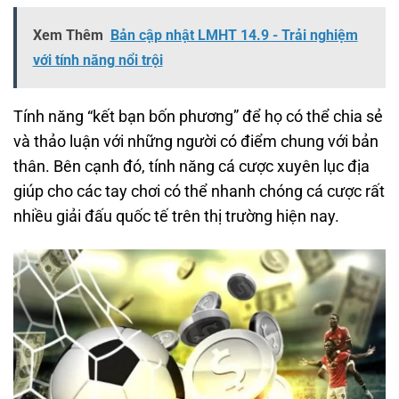
Xem Thêm
Bản cập nhật LMHT 14.9 - Trải nghiệm
với tính năng nổi trội
Tính năng “kết bạn bốn phương” để họ có thể chia sẻ
và thảo luận với những người có điểm chung với bản
thân. Bên cạnh đó, tính năng cá cược xuyên lục địa
giúp cho các tay chơi có thể nhanh chóng cá cược rất
nhiều giải đấu quốc tế trên thị trường hiện nay.