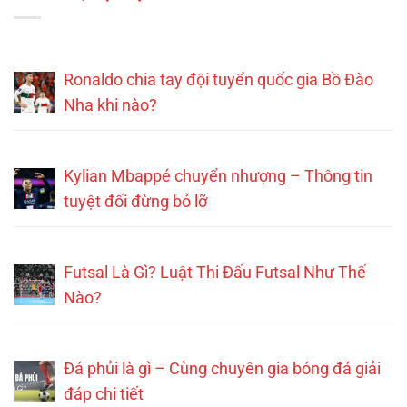
Ronaldo chia tay đội tuyển quốc gia Bồ Đào
Nha khi nào?
Kylian Mbappé chuyển nhượng – Thông tin
tuyệt đối đừng bỏ lỡ
Futsal Là Gì? Luật Thi Đấu Futsal Như Thế
Nào?
Đá phủi là gì – Cùng chuyên gia bóng đá giải
đáp chi tiết