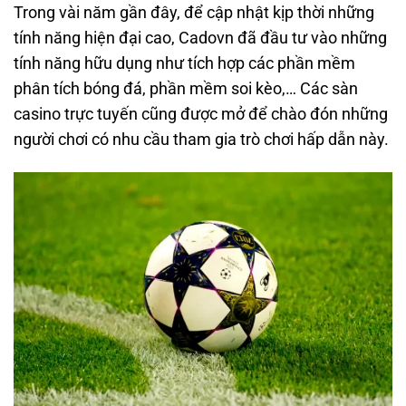
Trong vài năm gần đây, để cập nhật kịp thời những
tính năng hiện đại cao, Cadovn đã đầu tư vào những
tính năng hữu dụng như tích hợp các phần mềm
phân tích bóng đá, phần mềm soi kèo,… Các sàn
casino trực tuyến cũng được mở để chào đón những
người chơi có nhu cầu tham gia trò chơi hấp dẫn này.