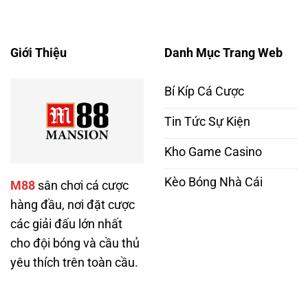
Giới Thiệu
Danh Mục Trang Web
Bí Kíp Cá Cược
Tin Tức Sự Kiện
Kho Game Casino
Kèo Bóng Nhà Cái
M88
sân chơi cá cược
hàng đầu, nơi đặt cược
các giải đấu lớn nhất
cho đội bóng và cầu thủ
yêu thích trên toàn cầu.