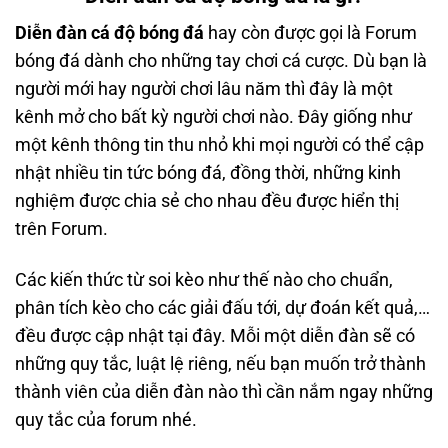
Diễn đàn cá độ bóng đá
hay còn được gọi là Forum
bóng đá dành cho những tay chơi cá cược. Dù bạn là
người mới hay người chơi lâu năm thì đây là một
kênh mở cho bất kỳ người chơi nào. Đây giống như
một kênh thông tin thu nhỏ khi mọi người có thể cập
nhật nhiều tin tức bóng đá, đồng thời, những kinh
nghiệm được chia sẻ cho nhau đều được hiển thị
trên Forum.
Các kiến thức từ soi kèo như thế nào cho chuẩn,
phân tích kèo cho các giải đấu tới, dự đoán kết quả,…
đều được cập nhật tại đây. Mỗi một diễn đàn sẽ có
những quy tắc, luật lệ riêng, nếu bạn muốn trở thành
thành viên của diễn đàn nào thì cần nắm ngay những
quy tắc của forum nhé.