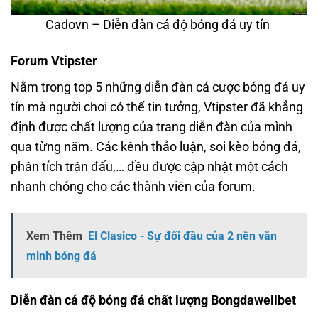
Cadovn – Diễn đàn cá độ bóng đá uy tín
Forum Vtipster
Nằm trong top 5 những diễn đàn cá cược bóng đá uy
tín mà người chơi có thể tin tưởng, Vtipster đã khẳng
định được chất lượng của trang diễn đàn của mình
qua từng năm. Các kênh thảo luận, soi kèo bóng đá,
phân tích trận đấu,… đều được cập nhật một cách
nhanh chóng cho các thành viên của forum.
Xem Thêm
El Clasico - Sự đối đầu của 2 nền văn
minh bóng đá
Diễn đàn cá độ bóng đá chất lượng Bongdawellbet