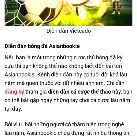
Diễn đàn Vietcado
Diễn đàn bóng đá Asianbookie
Nếu bạn là một trong những cược thủ bóng đá kỳ
cựu thì bạn không thể nào không biết đến cái tên
Asianbookie. Kênh diễn đàn này có tuổi đời khá lâu
năm mà quen thuộc với rất nhiều anh em. Chỉ cần
đăng ký
tham gia
diễn đàn cá cược thể thao
này, bạn
có thể bắt gặp ngay những tay chơi cá cược lâu năm
tại đây.
Bởi vì tụ hội những người có thâm niên trong nghề
lâu năm, Asianbookie chứa đựng rất nhiều thông tin,