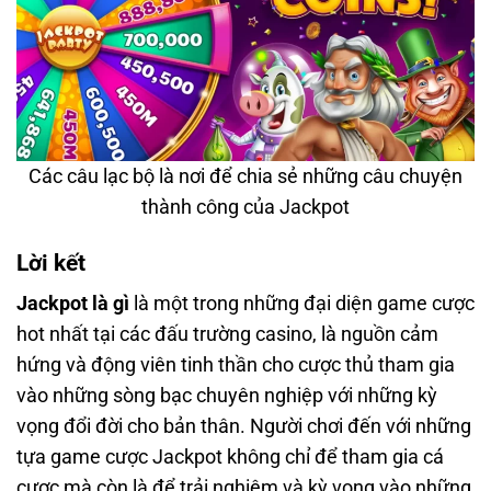
Các câu lạc bộ là nơi để chia sẻ những câu chuyện
thành công của Jackpot
Lời kết
Jackpot là gì
là một trong những đại diện game cược
hot nhất tại các đấu trường casino, là nguồn cảm
hứng và động viên tinh thần cho cược thủ tham gia
vào những sòng bạc chuyên nghiệp với những kỳ
vọng đổi đời cho bản thân. Người chơi đến với những
tựa game cược Jackpot không chỉ để tham gia cá
cược mà còn là để trải nghiệm và kỳ vọng vào những