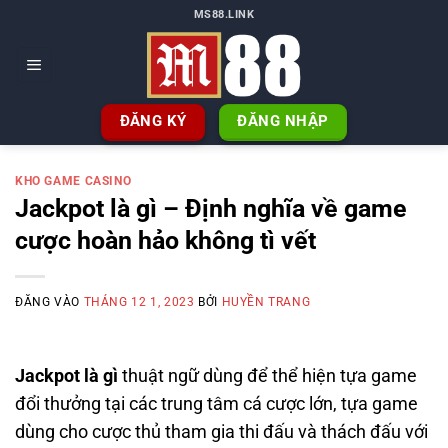
Bỏ
MS88.LINK
qua
nội
dung
ĐĂNG KÝ
ĐĂNG NHẬP
KHO GAME CASINO
Jackpot là gì – Định nghĩa về game
cược hoàn hảo không tì vết
ĐĂNG VÀO
THÁNG 12 1, 2023
BỞI
HUYỀN TRANG
Jackpot là gì
thuật ngữ dùng để thể hiện tựa game
đổi thưởng tại các trung tâm cá cược lớn, tựa game
dùng cho cược thủ tham gia thi đấu và thách đấu với