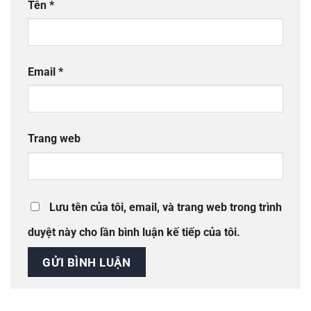
Tên
*
Email
*
Trang web
Lưu tên của tôi, email, và trang web trong trình
duyệt này cho lần bình luận kế tiếp của tôi.