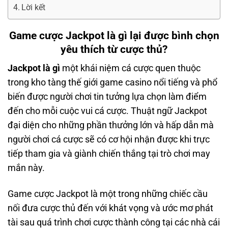
Lời kết
Game cược Jackpot là gì lại được bình chọn
yêu thích từ cược thủ?
Jackpot là gì
một khái niệm cá cược quen thuộc
trong kho tàng thế giới game casino nổi tiếng và phổ
biến được người chơi tin tưởng lựa chọn làm điểm
đến cho mỗi cuộc vui cá cược. Thuật ngữ Jackpot
đại diện cho những phần thưởng lớn và hấp dẫn mà
người chơi cá cược sẽ có cơ hội nhận được khi trực
tiếp tham gia và giành chiến thắng tại trò chơi may
mắn này.
Game cược Jackpot là một trong những chiếc cầu
nối đưa cược thủ đến với khát vọng và ước mơ phát
tài sau quá trình chơi cược thành công tại các nhà cái