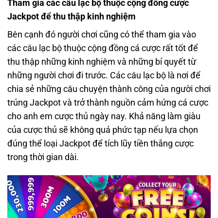
Tham gia các câu lạc bộ thuộc cộng đồng cược
Jackpot để thu thập kinh nghiệm
Bên cạnh đó người chơi cũng có thể tham gia vào
các câu lạc bộ thuộc cộng đồng cá cược rất tốt để
thu thập những kinh nghiệm và những bí quyết từ
những người chơi đi trước. Các câu lạc bộ là nơi để
chia sẻ những câu chuyện thành công của người chơi
trúng Jackpot và trở thành nguồn cảm hứng cá cược
cho anh em cược thủ ngày nay. Khả năng làm giàu
của cược thủ sẽ không quá phức tạp nếu lựa chọn
đúng thể loại Jackpot để tích lũy tiền thắng cược
trong thời gian dài.