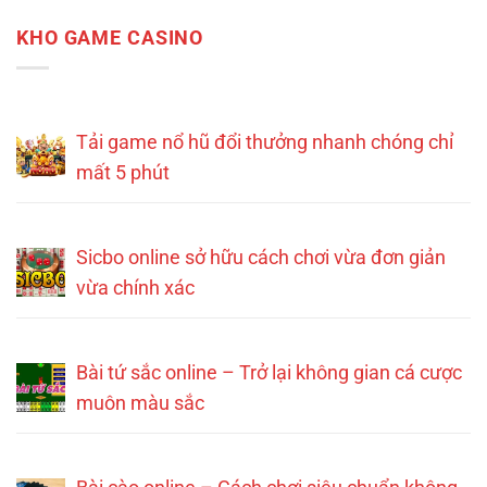
KHO GAME CASINO
Tải game nổ hũ đổi thưởng nhanh chóng chỉ
mất 5 phút
Sicbo online sở hữu cách chơi vừa đơn giản
vừa chính xác
Bài tứ sắc online – Trở lại không gian cá cược
muôn màu sắc