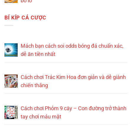
bỏ lỡ
BÍ KÍP CÁ CƯỢC
Mách bạn cách soi odds bóng đá chuẩn xác,
dễ ăn tiền nhất
Cách chơi Trác Kim Hoa đơn giản và dễ giành
chiến thắng
Cách chơi Phỏm 9 cây – Con đường trở thành
tay chơi máu mặt