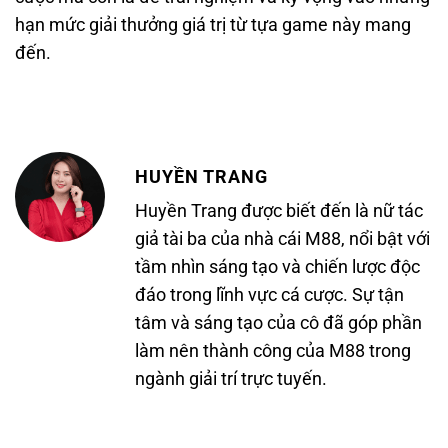
hạn mức giải thưởng giá trị từ tựa game này mang
đến.
HUYỀN TRANG
Huyền Trang được biết đến là nữ tác
giả tài ba của nhà cái M88, nổi bật với
tầm nhìn sáng tạo và chiến lược độc
đáo trong lĩnh vực cá cược. Sự tận
tâm và sáng tạo của cô đã góp phần
làm nên thành công của M88 trong
ngành giải trí trực tuyến.