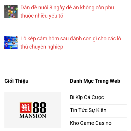
Dàn đề nuôi 3 ngày dễ ăn không còn phụ
thuộc nhiều yếu tố
Lô kép câm hôm sau đánh con gì cho các lô
thủ chuyên nghiệp
Giới Thiệu
Danh Mục Trang Web
Bí Kíp Cá Cược
Tin Tức Sự Kiện
Kho Game Casino