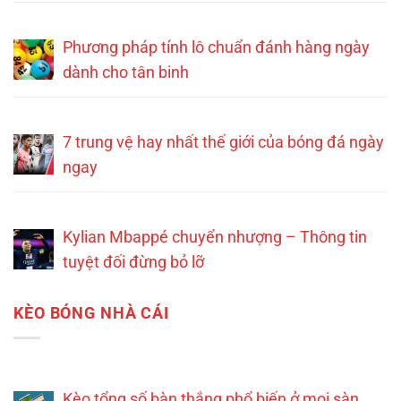
Phương pháp tính lô chuẩn đánh hàng ngày
dành cho tân binh
7 trung vệ hay nhất thế giới của bóng đá ngày
ngay
Kylian Mbappé chuyển nhượng – Thông tin
tuyệt đối đừng bỏ lỡ
KÈO BÓNG NHÀ CÁI
Kèo tổng số bàn thắng phổ biến ở mọi sàn