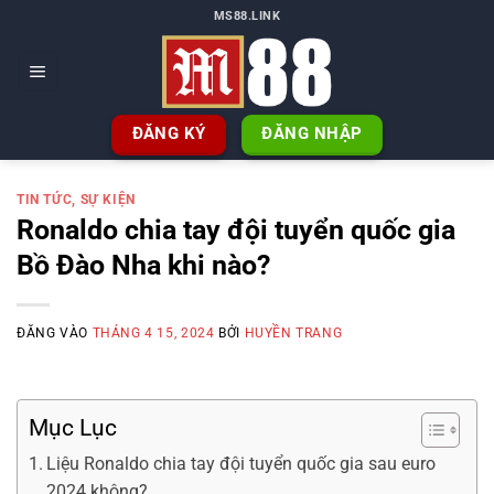
Bỏ
MS88.LINK
qua
nội
dung
ĐĂNG KÝ
ĐĂNG NHẬP
TIN TỨC, SỰ KIỆN
Ronaldo chia tay đội tuyển quốc gia
Bồ Đào Nha khi nào?
ĐĂNG VÀO
THÁNG 4 15, 2024
BỞI
HUYỀN TRANG
Mục Lục
Liệu Ronaldo chia tay đội tuyển quốc gia sau euro
2024 không?